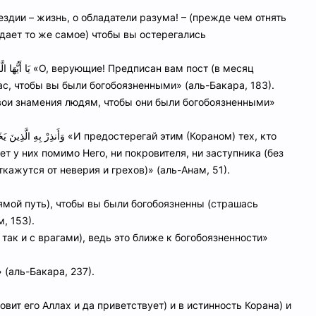
идает то же самое) чтобы вы остерегались
вам пост (в месяц
ас, чтобы вы были богобоязненными» (аль-Бакара, 183).
достерегай этим (Кораном) тех, кто
т у них помимо Него, ни покровителя, ни заступника (без
кажутся от неверия и грехов)» (аль-Анам, 51).
, 153).
язненности» (аль-Бакара, 237).
вит его Аллах и да приветствует) и в истинность Корана) и