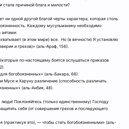
и стала причиной блага и милости?
ет ни одной другой благой черты характера, которая столь
обоязненность. Каждому мусульманину необходимо
 аятами:
еверия и грехов)» (аль-Араф, 156).
2).
т) назиданием для богобоязненных» (аль-Бакара, 66).
язненных» (аль-Анбия, 48).
 защитить себя (от совершения грехов и последующего