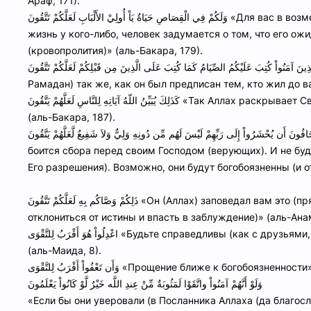
Араф, 171).
وَلَكُمْ فِي الْقِصَاصِ حَيَاةٌ يَاْ أُولِيْ الأَلْبَابِ لَعَلَّكُمْ تَتَّقُونَ «Для вас в возмездии – жизнь, о обладатели разума! – (прежде чем отнять
жизнь у кого-либо, человек задумается о том, что его ож
(кровопролития)» (аль-Бакара, 179).
يَا أَيُّهَا الَّذِينَ آمَنُواْ كُتِبَ عَلَيْكُمُ الصِّيَامُ كَمَا كُتِبَ عَلَى الَّذِينَ مِن قَبْلِكُمْ لَعَلَّكُمْ تَتَّقُونَ «О, верующие! Предписан 
Рамадан) так же, как он был предписан тем, кто жил до в
كَذَلِكَ يُبَيِّنُ اللّهُ آيَاتِهِ لِلنَّاسِ لَعَلَّهُمْ يَتَّقُونَ «Так Аллах раскрывает Свои знамения людям, чтобы они были богобоязненными»
(аль-Бакара, 187).
وَأَنذِرْ بِهِ الَّذِينَ يَخَافُونَ أَن يُحْشَرُواْ إِلَى رَبِّهِمْ لَيْسَ لَهُم مِّن دُونِهِ وَلِيٌّ وَلاَ شَفِيعٌ لَّعَلَّهُمْ يَتَّقُونَ «И пре
боится сбора перед своим Господом (верующих). И не буде
Его разрешения). Возможно, они будут богобоязненны (и от
ذَلِكُمْ وَصَّاكُم بِهِ لَعَلَّكُمْ تَتَّقُونَ «Он (Аллах) заповедал вам это (прямой путь), чтобы вы были богобоязненны (страшась
отклониться от истины и впасть в заблуждение)» (аль-Анам
اعْدِلُواْ هُوَ أَقْرَبُ لِلتَّقْوَى «Будьте справедливы (как с друзьями, так и с врагами), ведь это ближе к богобоязненности»
(аль-Маида, 8).
وَأَن تَعْفُواْ أَقْرَبُ لِلتَّقْوَى «Прощение ближе к богобо
وَلَوْ أَنَّهُمْ آمَنُواْ واتَّقَوْا لَمَثُوبَةٌ مِّنْ عِندِ اللَّه خَيْرٌ لَّوْ كَانُواْ يَعْلَمُونَ
«Если бы они уверовали (в Посланника Аллаха (да благосло