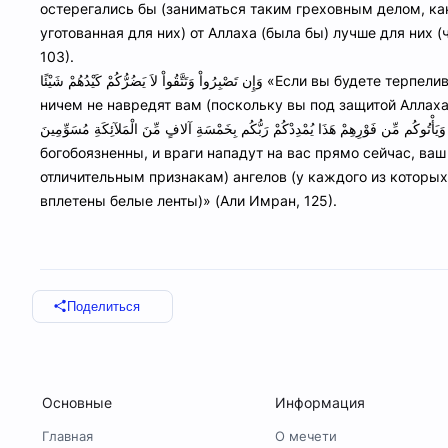
остерегались бы (заниматься таким греховным делом, как 
уготованная для них) от Аллаха (была бы) лучше для них (
103).
وَإِن تَصْبِرُواْ وَتَتَّقُواْ لاَ يَضُرُّكُمْ كَيْدُهُمْ شَيْئًا «Если вы будете терпеливы (к их издевательствам) и будете богобоязненны, их козни
ничем не навредят вам (поскольку вы под защитой Аллаха)
ن تَصْبِرُواْ وَتَتَّقُواْ وَيَأْتُوكُم مِّن فَوْرِهِمْ هَذَا يُمْدِدْكُمْ رَبُّكُم بِخَمْسَةِ آلافٍ مِّنَ الْمَلآئِكَةِ مُسَوِّمِينَ
богобоязненны, и враги нападут на вас прямо сейчас, ва
отличительным признакам) ангелов (у каждого из которых 
вплетены белые ленты)» (Али Имран, 125).
Поделиться
Основные
Информация
Главная
О мечети