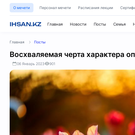
О мечети
Персонал мечети
Расписания лекции
Сертифи
IHSAN.KZ
Главная
Новости
Посты
Семья
Главная
Посты
Восхваляемая черта характера оп
06 Январь 2023
901