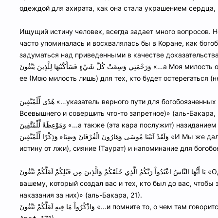
одеждой для ахирата, как она стала украшением сердца, 
Ищущий истину человек, всегда задает много вопросов. Н
часто упоминалась и восхвалялась бы в Коране, как бог
задуматься над приведенными в качестве доказательства
وَرَحْمَتِي وَسِعَتْ كُلَّ شَيْءٍ فَسَأَكْتُبُهَا لِلَّذِينَ يَتَّقُونَ «…а Моя милость охватывает (в этом мире) все. Но (в вечности) Я установлю
ее (Мою милость лишь) для тех, кто будет остерегаться (н
هُدًى لِّلْمُتَّقِينَ «…указатель верного пути для богобоязненных (которые по-настоящему боятся ослушаться приказов
Всевышнего и совершить что-то запретное)» (аль-Бакара, 
وَمَوْعِظَةً لِّلْمُتَّقِينَ «...а также (эта кара послужи
وَلَقَدْ آتَيْنَا مُوسَى وَهَارُونَ الْفُرْقَانَ وَضِيَاء وَذِكْرًا لِّلْمُتَّقِينَ «И Мы же дали Мусе и Харуну различение (способность различать
истину от лжи), сияние (Таурат) и напоминание для богобо
يَا أَيُّهَا النَّاسُ اعْبُدُواْ رَبَّكُمُ الَّذِي خَلَقَكُمْ وَالَّذِينَ مِن قَبْلِكُمْ لَعَلَّكُمْ تَتَّقُونَ «О, люди! Поклоняйтесь (только единственному) Господу
вашему, который создал вас и тех, кто был до вас, чтобы
наказания за них)» (аль-Бакара, 21).
وَاذْكُرُواْ مَا فِيهِ لَعَلَّكُمْ تَتَّقُونَ «...и помните то, о чем там говорится (практикуя это), — чтобы стать богобоязненными» (аль-