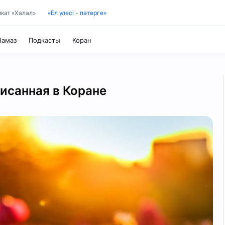
кат «Халал»
«Ел үлесі - пәтерге»
Коран
Намаз
Подкасты
Таджвид
исанная в Коране