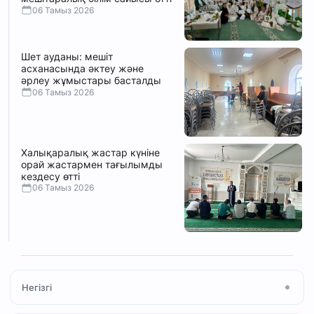
06 Тамыз 2026
Шет ауданы: мешіт
асханасында әктеу және
әрлеу жұмыстары басталды
06 Тамыз 2026
Халықаралық жастар күніне
орай жастармен тағылымды
кездесу өтті
06 Тамыз 2026
Негізгі
Басты бет