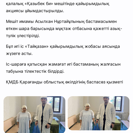
қалалық «Қазыбек би» мешітінде қайырымдылық
акциясы ұйымдастырылды.
Мешіт имамы Асылхан Нұртайұлының бастамасымен
өткен шара барысында мұқтаж отбасына қажетті азық-
түлік үлестірілді.
Бұл игі іс «Тайқазан» қайырымдылық жобасы аясында
жүзеге асты.
Іс-шараға қатысқан жамағат игі бастаманың жалғасын
табуына тілектестік білдірді.
ҚМДБ Қарағанды облыстық өкілдігінің б
аспасөз қызметі