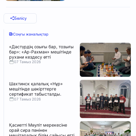
Бөлісу
Соңғы жаналықтар
«Дәстүрдің озығы бар, тозығы
бар»: «Ар-Рахман» мешітінде
рухани кездесу өтті
07 Тамыз 2026
Шахтинск қалалық «Нұр»
мешітінде шәкірттерге
сертификат табысталды.
07 Тамыз 2026
Қасиетті Мәуліт мерекесіне
орай сира пәнінен
мешітаралық білім сайысы өтті