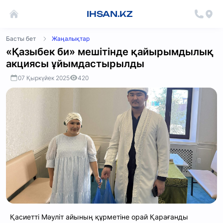
IHSAN.KZ
Басты бет
Жаңалықтар
«Қазыбек би» мешітінде қайырымдылық
акциясы ұйымдастырылды
07 Қыркүйек 2025
420
Қасиетті Мәуліт айының құрметіне орай Қарағанды