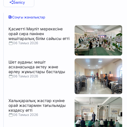
Бөлісу
Соңғы жаналықтар
Қасиетті Мәуліт мерекесіне
орай сира пәнінен
мешітаралық білім сайысы өтті
06 Тамыз 2026
Шет ауданы: мешіт
асханасында әктеу және
әрлеу жұмыстары басталды
06 Тамыз 2026
Халықаралық жастар күніне
орай жастармен тағылымды
кездесу өтті
06 Тамыз 2026