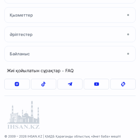
Жаңалықтар
Мешіт туралы
Қызметтер
Ihsan Media
Намаз
Құран және Тәжуид
«Халал» сертификаты
Әріптестер
Ислам қабылдау
«Зекет» қоры
Мешіт қызметкерлері
Отбасылық кеңес
ҚМДБ
Байланыс
Дәрістер кестесі
Сұрақ–жауап
«QMDB HALAL»
«Шариғат және пәтуа»
Мекенжай
Жиі қойылатын сұрақтар
FAQ
•
«Зекет» қоры
+7(7212)77-17-47
«Уақып» қоры
© 2009 – 2026 IHSAN.KZ | ҚМДБ Қарағанды облыстық «Әнет баба» мешіті