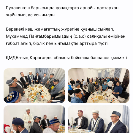
Рухани кеш барысында қонақтарға арнайы дастархан
жайылып, ас ұсынылды.
Берекелі кеш жамағаттың жүрегіне қуаныш сыйлап,
Мұхаммед Пайғамбарымыздың (с.а.с) салиқалы өмірінен
ғибрат алып, бірлік пен ынтымақты арттыра түсті.
ҚМДБ-ның Қарағанды облысы бойынша баспасөз қызметі