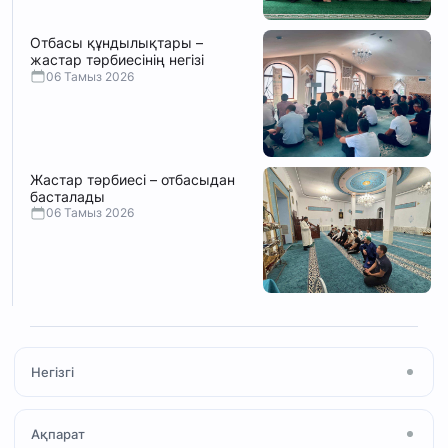
Отбасы құндылықтары –
жастар тәрбиесінің негізі
06 Тамыз 2026
Жастар тәрбиесі – отбасыдан
басталады
06 Тамыз 2026
Негізгі
Басты бет
Ақпарат
Мақала