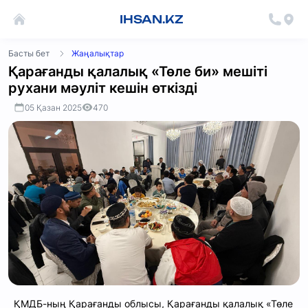
IHSAN.KZ
Басты бет
Жаңалықтар
Қарағанды қалалық «Төле би» мешіті
рухани мәуліт кешін өткізді
05 Қазан 2025
470
ҚМДБ-ның Қарағанды облысы, Қарағанды қалалық «Төле