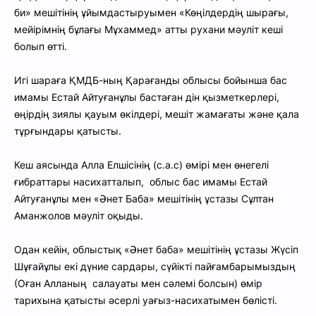
би» мешітінің ұйымдастыруымен «Көңілдердің шырағы,
мейірімнің бұлағы Мұхаммед» атты рухани мәуліт кеші
болып өтті.
Игі шараға ҚМДБ-ның Қарағанды облысы бойынша бас
имамы Естай Айтуғанұлы бастаған дін қызметкерлері,
өңірдің зиялы қауым өкілдері, мешіт жамағаты және қала
тұрғындары қатысты.
Кеш аясында Алла Елшісінің (с.а.с) өмірі мен өнегелі
ғибраттары насихатталып, облыс бас имамы Естай
Айтуғанұлы мен «Әнет Баба» мешітінің ұстазы Сұлтан
Аманжолов мәуліт оқыды.
Одан кейін, облыстық «Әнет баба» мешітінің ұстазы Жүсіп
Шұғайұлы екі дүние сардары, сүйікті пайғамбарымыздың
(Оған Алланың салауаты мен сәлемі болсын) өмір
тарихына қатысты әсерлі уағыз-насихатымен бөлісті.