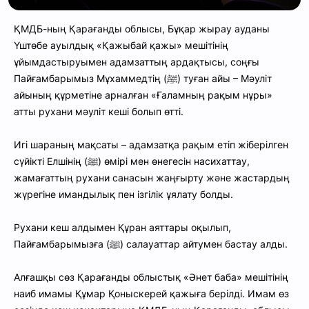
ҚМДБ-ның Қарағанды облысы, Бұқар жырау ауданы
Үштөбе ауылдық «Қажыбай қажы» мешітінің
ұйымдастыруымен адамзаттың ардақтысы, соңғы
Пайғамбарымыз Мұхаммедтің (ﷺ) туған айы – Мәуліт
айының құрметіне арналған «Ғаламның рақым нұры»
атты рухани мәуліт кеші болып өтті.
Игі шараның мақсаты – адамзатқа рақым етіп жіберілген
сүйікті Елшінің (ﷺ) өмірі мен өнегесін насихаттау,
жамағаттың рухани санасын жаңғырту және жастардың
жүрегіне имандылық пен ізгілік ұялату болды.
Рухани кеш алдымен Құран аяттары оқылып,
Пайғамбарымызға (ﷺ) салауаттар айтумен бастау алды.
Алғашқы сөз Қарағанды облыстық «Әнет баба» мешітінің
наиб имамы Құмар Қоныскерей қажыға берілді. Имам өз