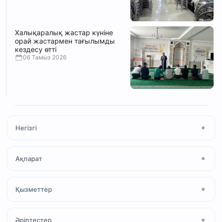
Халықаралық жастар күніне
орай жастармен тағылымды
кездесу өтті
06 Тамыз 2026
Негізгі
Басты бет
Ақпарат
Мақала
Жаңалықтар
Мешіт туралы
Қызметтер
Ihsan Media
Намаз
Құран және Тәжуид
«Халал» сертификаты
Әріптестер
Ислам қабылдау
«Зекет» қоры