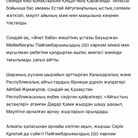
сөзінде кеш қонақтарына ҚМДБ-ның Қарағанды облысы
бойынша бас имамы Естай Айтуғанұлының ыстық сәлемін
жеткізіп, мәуліт айының мәні мен маңызына кеңінен
тоқталды.
Сондай-ақ, «Әнет баба» мешітінің ұстазы Бауыржан
Мейімбекұлы Пайғамбарымыздың (ﷺ) көркем мінезі мен
мұсылман үмбетіне қалдырған өшпес өнегесі жөнінде
тағылымды уағыз айтты.
Шараның рухани шырайын арттырған Халықаралық және
Республикалық айтыстардың бірнеше дүркін жүлдегері
Айтбай Жұмағұлов, сондай-ақ Қазақстан
Республикасының еңбек сіңірген қайраткері, «Айтыстың
ақтаңгері» атанған Дидар Қами жырдан шашу шашып,
Мәулітке арналған арнау жырларын орындады.
Алматы қаласынан арнайы келген ақын, жыршы Серік
Құлатай да сүйікті Пайғамбарымыздың (ﷺ) көркем