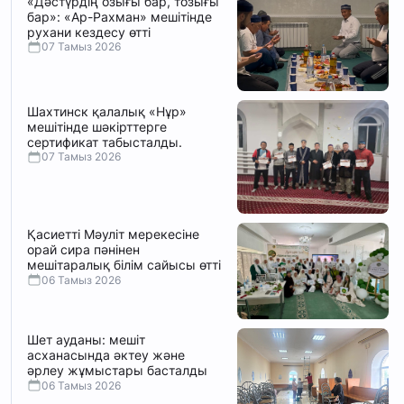
«Дәстүрдің озығы бар, тозығы
бар»: «Ар-Рахман» мешітінде
рухани кездесу өтті
07 Тамыз 2026
Шахтинск қалалық «Нұр»
мешітінде шәкірттерге
сертификат табысталды.
07 Тамыз 2026
Қасиетті Мәуліт мерекесіне
орай сира пәнінен
мешітаралық білім сайысы өтті
06 Тамыз 2026
Шет ауданы: мешіт
асханасында әктеу және
әрлеу жұмыстары басталды
06 Тамыз 2026