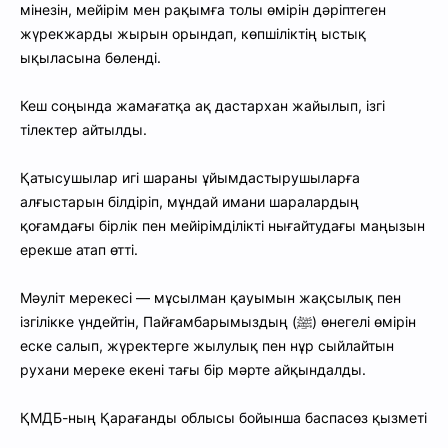
мінезін, мейірім мен рақымға толы өмірін дәріптеген
жүрекжарды жырын орындап, көпшіліктің ыстық
ықыласына бөленді.
Кеш соңында жамағатқа ақ дастархан жайылып, ізгі
тілектер айтылды.
Қатысушылар игі шараны ұйымдастырушыларға
алғыстарын білдіріп, мұндай имани шаралардың
қоғамдағы бірлік пен мейірімділікті нығайтудағы маңызын
ерекше атап өтті.
Мәуліт мерекесі — мұсылман қауымын жақсылық пен
ізгілікке үндейтін, Пайғамбарымыздың (ﷺ) өнегелі өмірін
еске салып, жүректерге жылулық пен нұр сыйлайтын
рухани мереке екені тағы бір мәрте айқындалды.
ҚМДБ-ның Қарағанды облысы бойынша баспасөз қызметі