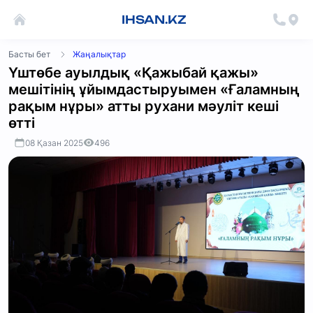
IHSAN.KZ
Басты бет
Жаңалықтар
Үштөбе ауылдық «Қажыбай қажы»
мешітінің ұйымдастыруымен «Ғаламның
рақым нұры» атты рухани мәуліт кеші
өтті
08 Қазан 2025
496