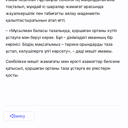
тоқталып, мұндай іс-шаралар жамағат арасында
жауапкершілік пен табиғатты аялау мәдениетін
қалыптастыратынын атап өтті.
– «Мұсылман баласы тазалыққа, қоршаған ортаны күтіп
ұстауға мән беруі керек. Бұл – дініміздегі иманның бір
көрінісі. Біздің мақсатымыз – тарихи орындарды таза
ұстап, келушілерге үлгі көрсету», – деді мешіт имамы.
Сенбілікке мешіт жамағаты мен ерікті азаматтар белсене
қатысып, қоршаған ортаны таза ұстауға өз үлестерін
қосты.
Бөлісу