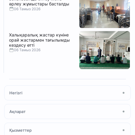
әрлеу жұмыстары басталды
06 Тамыз 2026
Халықаралық жастар күніне
орай жастармен тағылымды
кездесу өтті
06 Тамыз 2026
Негізгі
Басты бет
Ақпарат
Мақала
Жаңалықтар
Мешіт туралы
Қызметтер
Ihsan Media
Намаз