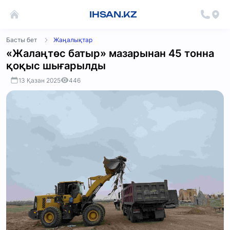
IHSAN.KZ
Басты бет
Жаңалықтар
«Жалаңтөс батыр» мазарынан 45 тонна
қоқыс шығарылды
13 Қазан 2025
446