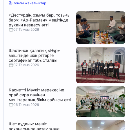
Соңғы жаналықтар
«Дәстүрдің озығы бар, тозығы
бар»: «Ар-Рахман» мешітінде
рухани кездесу өтті
07 Тамыз 2026
Шахтинск қалалық «Нұр»
мешітінде шәкірттерге
сертификат табысталды.
07 Тамыз 2026
Қасиетті Мәуліт мерекесіне
орай сира пәнінен
мешітаралық білім сайысы өтті
06 Тамыз 2026
Шет ауданы: мешіт
асханасында әктеу және