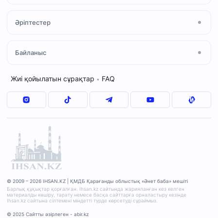
Құран және Тәжуид
«Халал» сертификаты
Әріптестер
Ислам қабылдау
«Зекет» қоры
Мешіт қызметкерлері
Отбасылық кеңес
ҚМДБ
Байланыс
Дәрістер кестесі
Сұрақ–жауап
«QMDB HALAL»
«Шариғат және пәтуа»
Мекенжай
Жиі қойылатын сұрақтар
FAQ
•
«Зекет» қоры
+7(7212)77-17-47
«Уақып» қоры
© 2009 – 2026 IHSAN.KZ | ҚМДБ Қарағанды облыстық «Әнет баба» мешіті
Барлық құқықтар қорғалған. Ihsan.kz сайтында жарияланған кез келген
материалды көшіру, тарату немесе басқа сайттарға орналастыру кезінде
Ihsan.kz сайтына сілтемені міндетті түрде көрсетуді сұраймыз.
© 2025 Сайтты әзірлеген - abir.kz