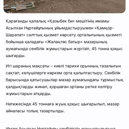
Қарағанды қалалық «Қазыбек би» мешітінің имамы
Асылхан Нұртайұлының ұйымдастыруымен «Қамқор-
Шарапат» салттық қызмет көрсету орталығының қызметі
бойынша қаладағы «Жалаңтөс батыр» мазарының
аумағында сенбілік жұмыстарын жүргізіп, 45 тонна қоқыс
шығарды.
Игі шараның мақсаты – киелі тарихи орынның тазалығын
сақтап, келушілерге көркем орта қалыптастыру. Сенбілік
барысында қатысушылар мазар аумағындағы тұрмыстық
қалдықтарды жинап, қоршаған ортаны ретке келтіру
жұмыстарын атқарды.
Нәтижесінде 45 тоннаға жуық қоқыс шығарылып, мазар
айналасы толық тазартылды.
Имам Асылхан Нұртайұлы сенбіліктің маңыздылығына