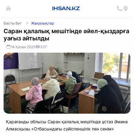
IHSAN.KZ
Басты бет
Жаңалықтар
Саран қалалық мешітінде әйел-қыздарға
уағыз айтылды
14 Қазан 2025
337
Қарағанды облысы Саран қалалық мешітінде ұстаз Әмина
Алмасқызы «Отбасындағы сүйіспеншілік пен сенім»