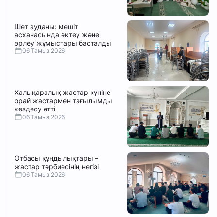
Шет ауданы: мешіт
асханасында әктеу және
әрлеу жұмыстары басталды
06 Тамыз 2026
Халықаралық жастар күніне
орай жастармен тағылымды
кездесу өтті
06 Тамыз 2026
Отбасы құндылықтары –
жастар тәрбиесінің негізі
06 Тамыз 2026