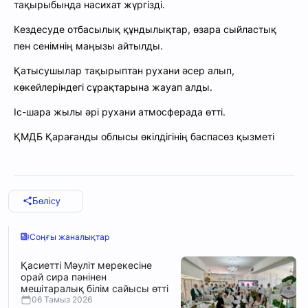
тақырыбында насихат жүргізді.
Кездесуде отбасылық құндылықтар, өзара сыйластық
пен сенімнің маңызы айтылды.
Қатысушылар тақырыптан рухани әсер алып,
көкейлеріндегі сұрақтарына жауап алды.
Іс-шара жылы әрі рухани атмосферада өтті.
ҚМДБ Қарағанды облысы өкілдігінің баспасөз қызметі
Бөлісу
Соңғы жаналықтар
Қасиетті Мәуліт мерекесіне
орай сира пәнінен
мешітаралық білім сайысы өтті
06 Тамыз 2026