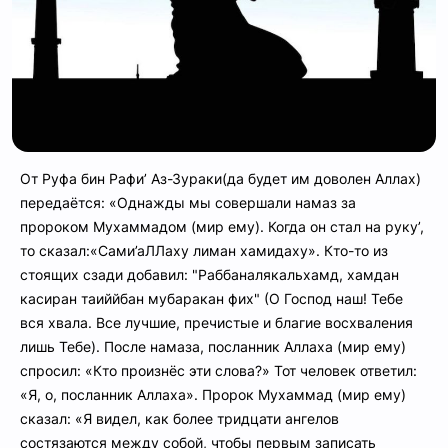
От Руфа бин Рафи’ Аз-Зураки(да будет им доволен Аллах)
передаётся: «Однажды мы совершали намаз за
пророком Мухаммадом (мир ему). Когда он стал на руку’,
то сказал:«Сами’аЛЛаху лиман хамидаху». Кто-то из
стоящих сзади добавил: "Раббаналякальхамд, хамдан
касиран таиййбан мубаракан фих" (О Господ наш! Тебе
вся хвала. Все лучшие, пречистые и благие восхваления
лишь Тебе). После намаза, посланник Аллаха (мир ему)
спросил: «Кто произнёс эти слова?» Тот человек ответил:
«Я, о, посланник Аллаха». Пророк Мухаммад (мир ему)
сказал: «Я видел, как более тридцати ангелов
состязаются между собой, чтобы первым записать