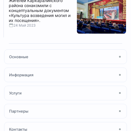
Жителей Каркаралинского
района ознакомили с
концептуальным документом
«Культура возведения могил и
их посещения».
24 Май 2023
Основные
Главная
Информация
Посты
Новости
О мечети
Услуги
Ihsan Media
Молитва Намаз
Коран и Таджвид
Сертификат «Халал»
Партнеры
Принять Ислам
Фонд «Зекет»
Персонал мечети
Семейный совет
ДУМК
Контакты
Расписания лекций
Вопрос-ответ
«QMDB HALAL»