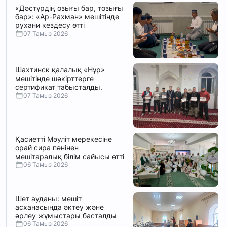
«Дәстүрдің озығы бар, тозығы
бар»: «Ар-Рахман» мешітінде
рухани кездесу өтті
07 Тамыз 2026
Шахтинск қалалық «Нұр»
мешітінде шәкірттерге
сертификат табысталды.
07 Тамыз 2026
Қасиетті Мәуліт мерекесіне
орай сира пәнінен
мешітаралық білім сайысы өтті
06 Тамыз 2026
Шет ауданы: мешіт
асханасында әктеу және
әрлеу жұмыстары басталды
06 Тамыз 2026