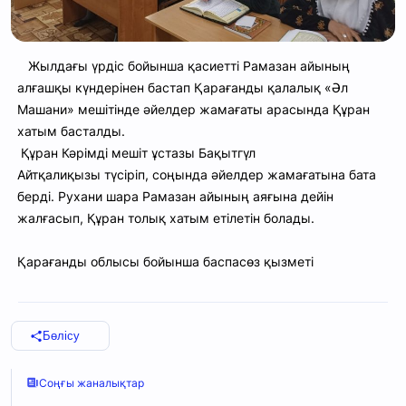
Жылдағы үрдіс бойынша қасиетті Рамазан айының
алғашқы күндерінен бастап Қарағанды қалалық «Әл
Машани» мешітінде әйелдер жамағаты арасында Құран
хатым басталды.
Құран Кәрімді мешіт ұстазы Бақытгүл
Айтқалиқызы түсіріп, соңында әйелдер жамағатына бата
берді. Рухани шара Рамазан айының аяғына дейін
жалғасып, Құран толық хатым етілетін болады.
Қарағанды облысы бойынша баспасөз қызметі
Бөлісу
Соңғы жаналықтар