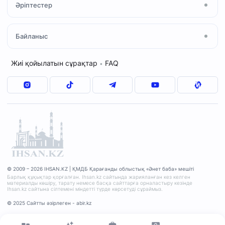
Әріптестер
Ислам қабылдау
«Зекет» қоры
Мешіт қызметкерлері
Отбасылық кеңес
ҚМДБ
Байланыс
Дәрістер кестесі
Сұрақ–жауап
«QMDB HALAL»
«Шариғат және пәтуа»
Мекенжай
Жиі қойылатын сұрақтар
FAQ
•
«Зекет» қоры
+7(7212)77-17-47
«Уақып» қоры
© 2009 – 2026 IHSAN.KZ | ҚМДБ Қарағанды облыстық «Әнет баба» мешіті
Барлық құқықтар қорғалған. Ihsan.kz сайтында жарияланған кез келген
материалды көшіру, тарату немесе басқа сайттарға орналастыру кезінде
Ihsan.kz сайтына сілтемені міндетті түрде көрсетуді сұраймыз.
© 2025 Сайтты әзірлеген - abir.kz