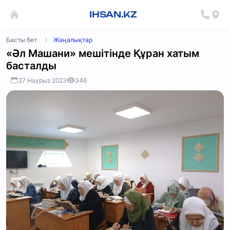
IHSAN.KZ
Басты бет
Жаңалықтар
«Әл Машани» мешітінде Құран хатым
басталды
27 Наурыз 2023
346