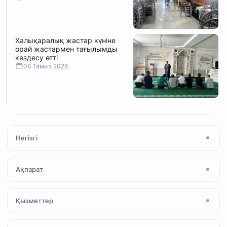
Халықаралық жастар күніне
орай жастармен тағылымды
кездесу өтті
06 Тамыз 2026
Негізгі
Басты бет
Ақпарат
Мақала
Жаңалықтар
Мешіт туралы
Қызметтер
Ihsan Media
Намаз
Құран және Тәжуид
«Халал» сертификаты