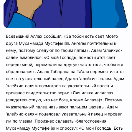
Всевышний Аллах сообщил: «За тобой есть свет Моего
друга Мухаммада Мустафы ﷺ. Ангелы почтительны к
нему, поэтому следуют по твоим пятам». Адам ‘алейхис-
салям взмолился: «О мой Господь, помести этот свет
передо мной, перемести на другую часть тела, чтобы и я
обрадовался». Аллах Табарака ва Та‘аля переместил этот
свет на указательный палец Адама ‘алейхис-салям. Адам
‘алейхис-салям посмотрел на указательный палец и
произнес свидетельство веры: «Ляя иляха илляллах
(свидетельствую, что нет бога, кроме Аллаха)». Поэтому
указательный палец называют пальцем шахады. Адам
‘алейхис-салям поцеловал указательный палец и провел
им по глазам. Произнес салаваты-благословения
Мухаммаду Мустафе ﷺ и спросил: «О мой Господь! Есть