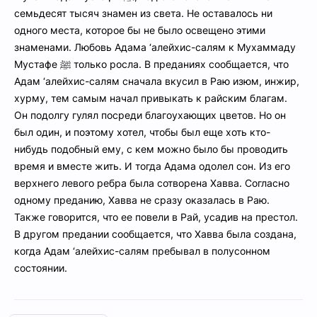
семьдесят тысяч знамен из света. Не оставалось ни
одного места, которое бы не было освещено этими
знаменами. Любовь Адама ‘алейхис-салям к Мухаммаду
Мустафе ﷺ только росла. В преданиях сообщается, что
Адам ‘алейхис-салям сначала вкусил в Раю изюм, инжир,
хурму, тем самым начал привыкать к райским благам.
Он подолгу гулял посреди благоухающих цветов. Но он
был один, и поэтому хотел, чтобы был еще хоть кто-
нибудь подобный ему, с кем можно было бы проводить
время и вместе жить. И тогда Адама одолел сон. Из его
верхнего левого ребра была сотворена Хавва. Согласно
одному преданию, Хавва не сразу оказалась в Раю.
Также говорится, что ее повели в Рай, усадив на престол.
В другом предании сообщается, что Хавва была создана,
когда Адам ‘алейхис-салям пребывал в полусонном
состоянии.