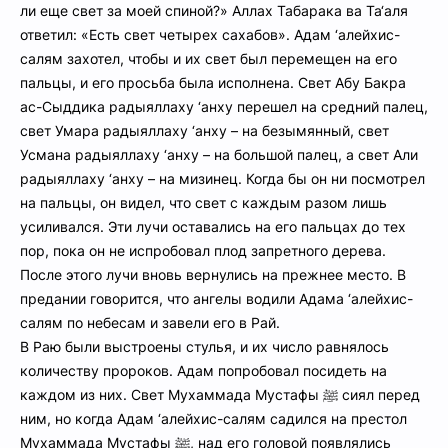
ли еще свет за моей спиной?» Аллах Табарака ва Та‘аля
ответил: «Есть свет четырех сахабов». Адам ‘алейхис-
салям захотел, чтобы и их свет был перемещен на его
пальцы, и его просьба была исполнена. Свет Абу Бакра
ас-Сыддика радыяллаху ‘анху перешел на средний палец,
свет Умара радыяллаху ‘анху – на безымянный, свет
Усмана радыяллаху ‘анху – на большой палец, а свет Али
радыяллаху ‘анху – на мизинец. Когда бы он ни посмотрел
на пальцы, он видел, что свет с каждым разом лишь
усиливался. Эти лучи оставались на его пальцах до тех
пор, пока он не испробовал плод запретного дерева.
После этого лучи вновь вернулись на прежнее место. В
предании говорится, что ангелы водили Адама ‘алейхис-
салям по небесам и завели его в Рай.
В Раю были выстроены стулья, и их число равнялось
количеству пророков. Адам попробовал посидеть на
каждом из них. Свет Мухаммада Мустафы ﷺ сиял перед
ним, но когда Адам ‘алейхис-салям садился на престол
Мухаммада Мустафы ﷺ, над его головой появлялись