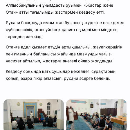
Алпысбайұлының ұйымдастыруымен «Жастар және
Отан» атты тағылымды жастармен кездесу өтті.
Рухани басқосуда имам жас буынның жүрегіне елге деген
сүйіспеншілік, отансүйгіштік қасиеттің мәні мен міндетін
тереңнен жеткізді.
Отанға адал қызмет етудің артықшылығы, жауапкершілік
пен иманның байланысы жайында мазмұнды уағыз-
насихат айтылып, жастарға өнегелі ойлар жолданды.
Кездесу соңында қатысушылар көкейдегі сұрақтарын
қойып, өзара пікір алмасып, рухани әсерге бөленді.