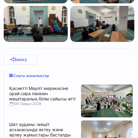
Бөлісу
Соңғы жаналықтар
Қасиетті Мәуліт мерекесіне
орай сира пәнінен
мешітаралық білім сайысы өтті
06 Тамыз 2026
Шет ауданы: мешіт
асханасында әктеу және
әрлеу жұмыстары басталды