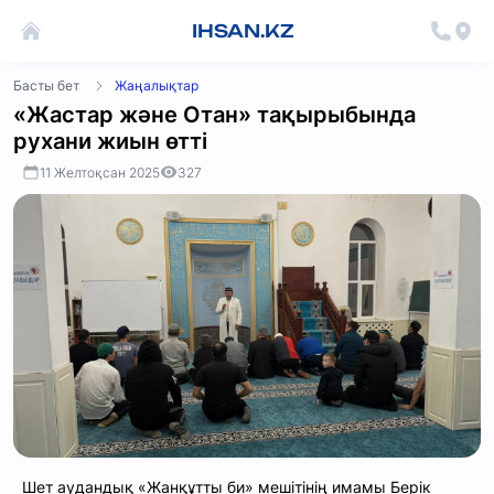
IHSAN.KZ
Басты бет
Жаңалықтар
«Жастар және Отан» тақырыбында
рухани жиын өтті
11 Желтоқсан 2025
327
Шет аудандық «Жанқұтты би» мешітінің имамы Берік