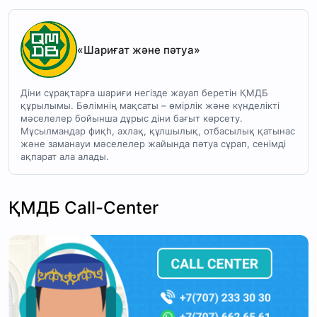
«Шариғат және пәтуа»
Діни сұрақтарға шариғи негізде жауап беретін ҚМДБ
құрылымы. Бөлімнің мақсаты – өмірлік және күнделікті
мәселелер бойынша дұрыс діни бағыт көрсету.
Мұсылмандар фиқһ, ахлақ, құлшылық, отбасылық қатынас
және заманауи мәселелер жайында пәтуа сұрап, сенімді
ақпарат ала алады.
ҚМДБ Call-Center