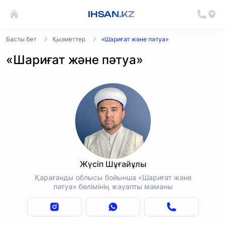
IHSAN.KZ
Басты бет
Қызметтер
«Шариғат және пәтуа»
«Шариғат және пәтуа»
Жүсіп Шұғайұлы
Қарағанды облысы бойынша «Шариғат және
пәтуа» бөлімінің жауапты маманы