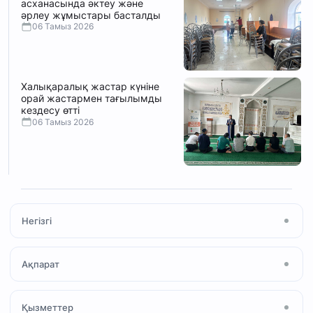
асханасында әктеу және
әрлеу жұмыстары басталды
06 Тамыз 2026
Халықаралық жастар күніне
орай жастармен тағылымды
кездесу өтті
06 Тамыз 2026
Негізгі
Басты бет
Ақпарат
Мақала
Жаңалықтар
Мешіт туралы
Қызметтер
Ihsan Media
Намаз