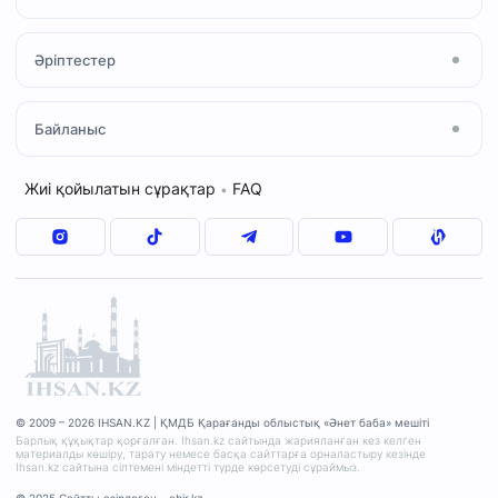
Құран және Тәжуид
«Халал» сертификаты
Әріптестер
Ислам қабылдау
«Зекет» қоры
Мешіт қызметкерлері
Отбасылық кеңес
ҚМДБ
Байланыс
Дәрістер кестесі
Сұрақ–жауап
«QMDB HALAL»
«Шариғат және пәтуа»
Мекенжай
Жиі қойылатын сұрақтар
FAQ
•
«Зекет» қоры
+7(7212)77-17-47
«Уақып» қоры
© 2009 – 2026 IHSAN.KZ | ҚМДБ Қарағанды облыстық «Әнет баба» мешіті
Барлық құқықтар қорғалған. Ihsan.kz сайтында жарияланған кез келген
материалды көшіру, тарату немесе басқа сайттарға орналастыру кезінде
Ihsan.kz сайтына сілтемені міндетті түрде көрсетуді сұраймыз.