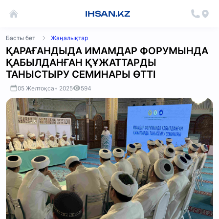
IHSAN.KZ
Басты бет
Жаңалықтар
ҚАРАҒАНДЫДА ИМАМДАР ФОРУМЫНДА
ҚАБЫЛДАНҒАН ҚҰЖАТТАРДЫ
ТАНЫСТЫРУ СЕМИНАРЫ ӨТТІ
05 Желтоқсан 2025
594