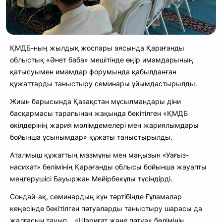
ҚМДБ-ның жылдық жоспары аясында Қарағанды
облыстық «Әнет баба» мешітінде өңір имамдарының
қатысуымен имамдар форумында қабылданған
құжаттарды таныстыру семинары ұйымдастырылды.
Жиын барысында Қазақстан мұсылмандары діни
басқармасы тарапынан жақында бекітілген «ҚМДБ
өкілдерінің жария мәлімдемелері мен жариялымдары
бойынша ұсынымдар» құжаты таныстырылды.
Аталмыш құжаттың мазмұны мен маңызын «Уағыз-
насихат» бөлімінің Қарағанды облысы бойынша жауапты
меңгерушісі Бауыржан Мейірбекұлы түсіндірді.
Сондай-ақ, семинардың күн тәртібінде Ғұламалар
кеңесінде бекітілген пәтуаларды таныстыру шарасы да
жалғасын тауып, «Шариғат және пәтуа» бөлімінің