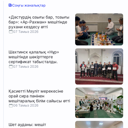
Соңғы жаналықтар
«Дәстүрдің озығы бар, тозығы
бар»: «Ар-Рахман» мешітінде
рухани кездесу өтті
07 Тамыз 2026
Шахтинск қалалық «Нұр»
мешітінде шәкірттерге
сертификат табысталды.
07 Тамыз 2026
Қасиетті Мәуліт мерекесіне
орай сира пәнінен
мешітаралық білім сайысы өтті
06 Тамыз 2026
Шет ауданы: мешіт