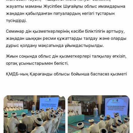
жауапты маманы Жүсіпбек Шұғайұлы облыс имамдарына
жаңадан қабылданған пәтуалардың негізгі тұстарын
түсіндірді.
Семинар дін қызметкерлерінің кәсіби біліктілігін арттыру,
жаңадан шыққан ресми құжаттарды талдау және оларды
дұрыс қолдану мақсатында ұйымдастырылды.
Жиын соңында облыс дін қызметкерлері талқылау өткізіп,
ортақ ұсыныстарымен бөлісті.
ҚМДБ-ның Қарағанды облысы бойынша баспасөз қызметі