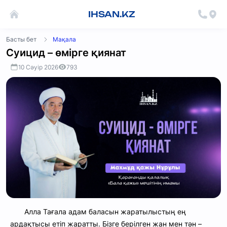
IHSAN.KZ
Басты бет
Мақала
Суицид – өмірге қиянат
10 Сәуір 2026
793
Алла Тағала адам баласын жаратылыстың ең
ардақтысы етіп жаратты. Бізге берілген жан мен тән –