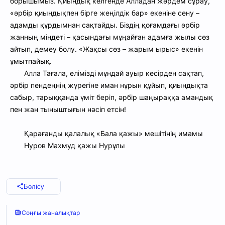
борышымыз.
Қиындық келгенде Алладан жәрдем сұрау,
«әрбір қиындықпен бірге жеңілдік бар» екеніне сену –
адамды құрдымнан сақтайды. Біздің қоғамдағы әрбір
жанның міндеті – қасындағы мұңайған адамға жылы сөз
айтып, демеу болу. «Жақсы сөз – жарым ырыс» екенін
ұмытпайық.
Алла Тағала, елімізді мұндай ауыр кесірден сақтап,
әрбір пендеңнің жүрегіне иман нұрын құйып, қиындықта
сабыр, тарыққанда үміт беріп, әрбір шаңыраққа амандық
пен жан тыныштығын нәсіп ет
сін!
Қарағанды қалалық «Бала қажы» мешітінің имамы
Нуров Махмуд қажы Нурұлы
Бөлісу
Соңғы жаналықтар