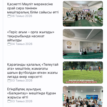
Қасиетті Мәуліт мерекесіне
орай сира пәнінен
мешітаралық білім сайысы өтті
06 Тамыз 2026
«Теріс ағым – орға жығады»
тақырыбында насихат
айтылды
04 Тамыз 2026
Қарағанды қалалық «Төлеутай
ата» мешітінің жамағаты
шағын футболдан өткен жазғы
лигада өнер көрсетті
03 Тамыз 2026
Егіндібұлақ ауылдық
«Балқантау» мешітінде Құран
жарысы өтті
03 Тамыз 2026