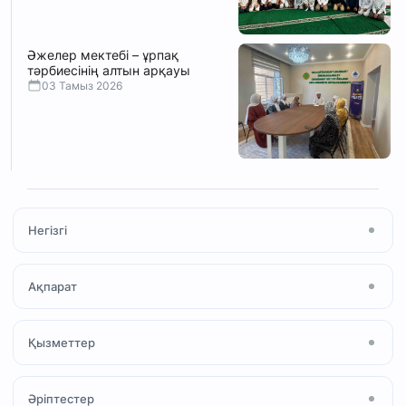
Әжелер мектебі – ұрпақ
тәрбиесінің алтын арқауы
03 Тамыз 2026
Негізгі
Басты бет
Ақпарат
Мақала
Жаңалықтар
Мешіт туралы
Қызметтер
Ihsan Media
Намаз
Құран және Тәжуид
«Халал» сертификаты
Әріптестер
Ислам қабылдау
«Зекет» қоры