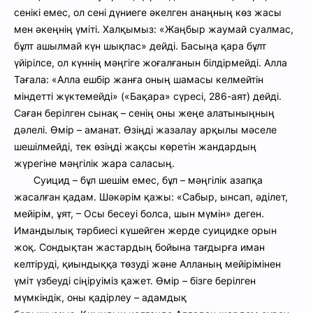
сенікі емес, ол сені дүниеге әкелген анаңның көз жасы
мен әкеңнің үміті. Халқымыз: «Жаңбыр жаумай суалмас,
бұлт ашылмай күн шықпас» дейді. Басыңа қара бұлт
үйірілсе, ол күннің мәңгіге жоғалғанын білдірмейді.
Алла
Тағала: «Алла ешбір жанға оның шамасы келмейтін
міндетті жүктемейді» («Бақара» сүресі, 286-аят) дейді.
Саған берілген сынақ – сенің оны жеңе алатыныңның
дәлелі.
Өмір – аманат
.
Өзіңді жазалау арқылы мәселе
шешілмейді, тек өзіңді жақсы көретін жандардың
жүрегіне мәңгілік жара саласың.
Суицид – бұл шешім емес, бұл – мәңгілік азапқа
жасалған қадам. Шәкәрім қажы: «Сабыр, ынсап, әділет,
мейірім, ұят, – Осы бесеуі болса, шын мүмін» деген.
Имандылық тәрбиесі күшейген жерде суицидке орын
жоқ.
Сондықтан жастардың бойына тағдырға иман
келтіруді, қиындыққа төзуді және Алланың мейірімінен
үміт үзбеуді сіңіруіміз қажет. Өмір – бізге берілген
мүмкіндік, оны қадірлеу – адамдық