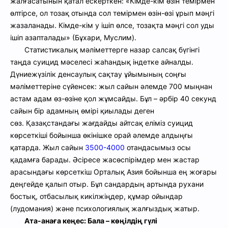
жалғасатынын қатал ескерткен: «Кімде-кім өзін темірмен
өлтірсе, ол тозақ отында сол темірмен өзін-өзі ұрып мәңгі
жазаланады. Кімде-кім у ішіп өлсе, тозақта мәңгі сол уды
ішіп азапталады» (Бұхари, Муслим).
Статистикалық мәліметтер
ге назар салсақ б
үгінгі
таңда суицид мәселесі жаһандық індетке айналды.
Дүниежүзілік денсаулық сақтау ұйымының соңғы
мәліметтеріне сүйенсек:
ж
ыл сайын әлемде 700 мыңнан
астам адам өз-өзіне қол жұмсайды. Бұл – әрбір 40 секунд
сайын бір адамның өмірі қиылады деген
сөз.
Қазақстандағы жағдай
ды айтсақ
е
ліміз суицид
көрсеткіші бойынша өкінішке орай әлемде алдыңғы
қатарда. Жыл сайын
3500-4000
отандасымыз осы
қадамға барады. Әсіресе жасөспірімдер мен жастар
арасындағы көрсеткіш Орталық Азия бойынша ең жоғары
деңгейде қалып отыр.
Б
ұл сандардың артында рухани
бостық, отбасылық кикілжіңдер, құмар ойындар
(лудомания) және психологиялық жалғыздық жатыр.
Ата-анаға кеңес: Бала – көңілдің гүлі