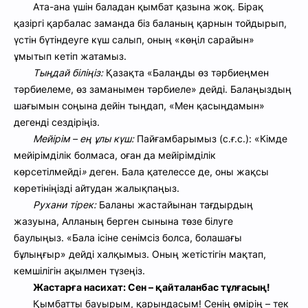
Ата-ана үшін баладан қымбат қазына жоқ. Бірақ
қазіргі қарбалас заманда біз баланың қарнын тойдырып,
үстін бүтіндеуге күш салып, оның «көңіл сарайын»
ұмытып кетіп жатамыз.
Тыңдай біліңіз:
Қазақта «Балаңды өз тәрбиеңмен
тәрбиелеме, өз заманымен тәрбиеле» дейді. Балаңыздың
шағымын соңына дейін тыңдап, «Мен қасыңдамын»
дегенді сездіріңіз.
Мейірім – ең ұлы күш:
Пайғамбарымыз (с.ғ.с.): «Кімде
мейірімділік болмаса, оған да мейірімділік
көрсетілмейді
»
деген. Бала қателессе де, оны жақсы
көретініңізді айтудан жалықпаңыз.
Рухани тірек:
Баланы жастайынан тағдырдың
жазуына, Алланың берген сынына төзе білуге
баулыңыз.
«Бала ісіне сенімсіз болса, болашағы
бұлыңғыр» дейді халқымыз. Оның жетістігін мақтап,
кемшілігін ақылмен түзеңіз.
Жастарға насихат: Сен – қайталанбас тұлғасың
!
Қымбатты бауырым, қарындасым! Сенің өмірің – тек