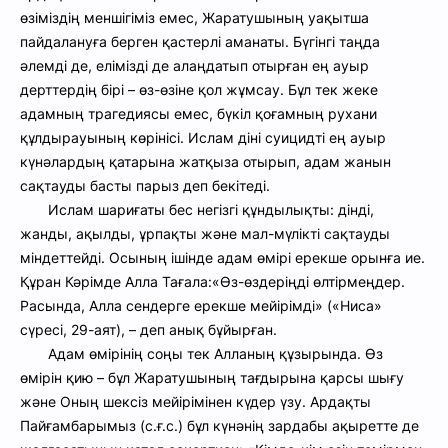
өзіміздің меншігіміз емес, Жаратушының уақытша
пайдалануға берген қастерлі аманаты. Бүгінгі таңда
әлемді де, елімізді де алаңдатып отырған ең ауыр
дерттердің бірі – өз-өзіне қол жұмсау. Бұл тек жеке
адамның трагедиясы емес, бүкіл қоғамның рухани
құлдырауының көрінісі. Ислам діні суицидті ең ауыр
күнәлардың қатарына жатқыза отырып, адам жанын
сақтауды басты парыз деп бекітеді.
Ислам шариғаты бес негізгі құндылықты: дінді,
жанды, ақылды, ұрпақты және мал-мүлікті сақтауды
міндеттейді. Осының ішінде адам өмірі ерекше орынға ие.
Құран Кәрімде Алла Тағала:
«Өз-өздеріңді өлтірмеңдер.
Расында, Алла сендерге ерекше мейірімді» («Ниса»
сүресі, 29-аят), – деп анық бұйырған.
Адам өмірінің соңы тек Алланың құзырында. Өз
өмірін қию – бұл Жаратушының тағдырына қарсы шығу
және Оның шексіз мейірімінен күдер үзу. Ардақты
Пайғамбарымыз (с.ғ.с.) бұл күнәнің зардабы ақыретте де