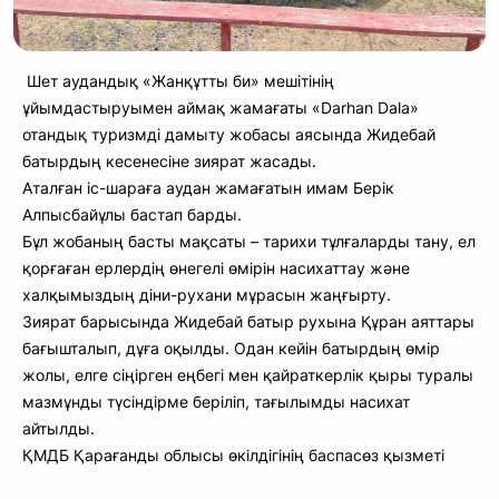
Шет аудандық «Жанқұтты би» мешітінің
ұйымдастыруымен аймақ жамағаты «Darhan Dala»
отандық туризмді дамыту жобасы аясында Жидебай
батырдың кесенесіне зиярат жасады.
Аталған іс-шараға аудан жамағатын имам Берік
Алпысбайұлы бастап барды.
Бұл жобаның басты мақсаты – тарихи тұлғаларды тану, ел
қорғаған ерлердің өнегелі өмірін насихаттау және
халқымыздың діни-рухани мұрасын жаңғырту.
Зиярат барысында Жидебай батыр рухына Құран аяттары
бағышталып, дұға оқылды. Одан кейін батырдың өмір
жолы, елге сіңірген еңбегі мен қайраткерлік қыры туралы
мазмұнды түсіндірме беріліп, тағылымды насихат
айтылды.
ҚМДБ Қарағанды облысы өкілдігінің баспасөз қызметі