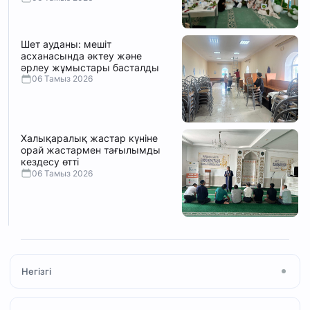
Шет ауданы: мешіт
асханасында әктеу және
әрлеу жұмыстары басталды
06 Тамыз 2026
Халықаралық жастар күніне
орай жастармен тағылымды
кездесу өтті
06 Тамыз 2026
Негізгі
Басты бет