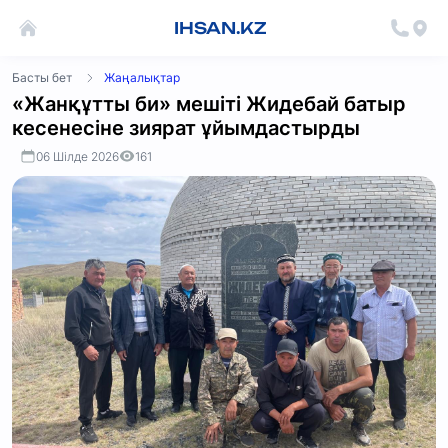
IHSAN.KZ
Басты бет
Жаңалықтар
«Жанқұтты би» мешіті Жидебай батыр
кесенесіне зиярат ұйымдастырды
06 Шілде 2026
161