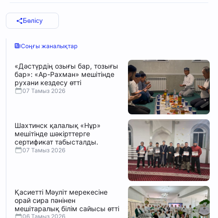
Бөлісу
Соңғы жаналықтар
«Дәстүрдің озығы бар, тозығы
бар»: «Ар-Рахман» мешітінде
рухани кездесу өтті
07 Тамыз 2026
Шахтинск қалалық «Нұр»
мешітінде шәкірттерге
сертификат табысталды.
07 Тамыз 2026
Қасиетті Мәуліт мерекесіне
орай сира пәнінен
мешітаралық білім сайысы өтті
06 Тамыз 2026