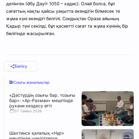
делінген (Әбу Дәуіт 1050 – хадис). Олай болса, бұл
сағаттың нақты қайсы уақытта екендігін білмесек те
жұма күні екендігі белгілі. Сондықтан Ораза айының
Қадыр түні секілді, бұл қасиетті сағат та жұма күнінің бір
бөлігінде жасырылған.
Бөлісу
Соңғы жаналықтар
«Дәстүрдің озығы бар, тозығы
бар»: «Ар-Рахман» мешітінде
рухани кездесу өтті
07 Тамыз 2026
Шахтинск қалалық «Нұр»
мешітінде шәкірттерге