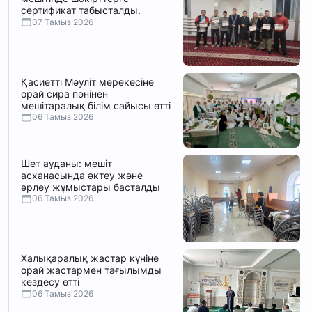
сертификат табысталды.
07 Тамыз 2026
Қасиетті Мәуліт мерекесіне
орай сира пәнінен
мешітаралық білім сайысы өтті
06 Тамыз 2026
Шет ауданы: мешіт
асханасында әктеу және
әрлеу жұмыстары басталды
06 Тамыз 2026
Халықаралық жастар күніне
орай жастармен тағылымды
кездесу өтті
06 Тамыз 2026