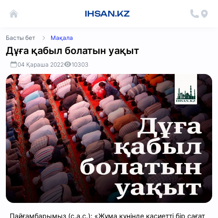
IHSAN.KZ
Басты бет
Мақала
Дұға қабыл болатын уақыт
04 Қараша 2022
10303
Пайғамбарымыз (с.а.с.): «Жұма күнінде қасиетті бір сағат