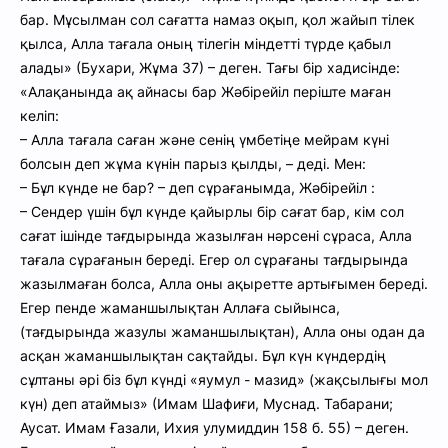
бар. Мұсылман сол сағатта намаз оқып, қол жайып тілек
қылса, Алла тағала оның тілегін міндетті түрде қабыл
алады» (Бухари, Жұма 37) – деген. Тағы бір хадисінде:
«Алақанында ақ айнасы бар Жәбірейіл періште маған
келіп:
– Алла тағала саған және сенің үмбетіңе мейрам күні
болсын деп жұма күнін парыз қылды, – деді. Мен:
– Бұл күнде не бар? – деп сұрағанымда, Жәбірейіл :
– Сендер үшін бұл күнде қайырлы бір сағат бар, кім сол
сағат ішінде тағдырында жазылған нәрсені сұраса, Алла
тағала сұрағанын береді. Егер ол сұрағаны тағдырында
жазылмаған болса, Алла оны ақыретте артығымен береді.
Егер пенде жаманшылықтан Аллаға сыйынса,
(тағдырында жазулы жаманшылықтан), Алла оны одан да
асқан жаманшылықтан сақтайды. Бұл күн күндердің
сұлтаны әрі біз бұл күнді «яумул - мазид» (жақсылығы мол
күн) деп атаймыз» (Имам Шафиғи, Муснад. Табарани;
Аусат. Имам Ғазали, Ихия улумиддин 158 б. 55) – деген.