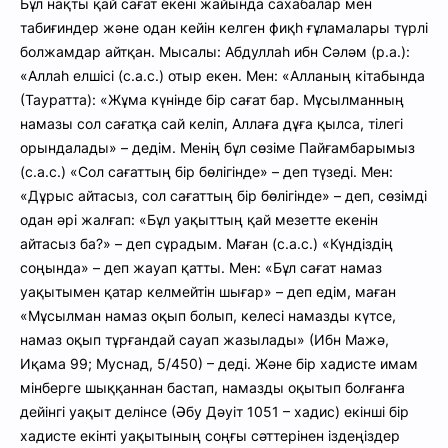
Бұл нақты қай сағат екені жайында сахабалар мен
табиғиндер және одан кейін келген фиқһ ғұламалары түрлі
болжамдар айтқан. Мысалы: Абдуллаһ ибн Сәләм (р.а.):
«Аллаһ елшісі (с.а.с.) отыр екен. Мен: «Алланың кітабында
(Тауратта): «Жұма күнінде бір сағат бар. Мұсылманның
намазы сол сағатқа сай келіп, Аллаға дұға қылса, тілегі
орындалады» – дедім. Менің бұл сөзіме Пайғамбарымыз
(с.а.с.) «Сол сағаттың бір бөлігінде» – деп түзеді. Мен:
«Дұрыс айтасыз, сол сағаттың бір бөлігінде» – деп, сөзімді
одан әрі жалғап: «Бұл уақыттың қай мезетте екенін
айтасыз ба?» – деп сұрадым. Маған (с.а.с.) «Күндіздің
соңында» – деп жауап қатты. Мен: «Бұл сағат намаз
уақытымен қатар келмейтін шығар» – деп едім, маған
«Мұсылман намаз оқып болып, келесі намазды күтсе,
намаз оқып тұрғандай сауап жазылады» (Ибн Мажә,
Иқама 99; Муснад, 5/450) – деді. Және бір хадисте имам
мінберге шыққаннан бастап, намазды оқытып болғанға
дейінгі уақыт делінсе (Әбу Дәуіт 1051 – хадис) екінші бір
хадисте екінті уақытының соңғы сәттерінен іздеңіздер