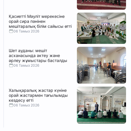
Қасиетті Мәуліт мерекесіне
орай сира пәнінен
мешітаралық білім сайысы өтті
06 Тамыз 2026
Шет ауданы: мешіт
асханасында әктеу және
әрлеу жұмыстары басталды
06 Тамыз 2026
Халықаралық жастар күніне
орай жастармен тағылымды
кездесу өтті
06 Тамыз 2026