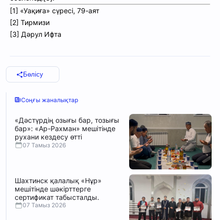
[1] «Уақиға» сүресі, 79-аят
[2] Тирмизи
[3] Дәрул Ифта
Бөлісу
Соңғы жаналықтар
«Дәстүрдің озығы бар, тозығы
бар»: «Ар-Рахман» мешітінде
рухани кездесу өтті
07 Тамыз 2026
Шахтинск қалалық «Нұр»
мешітінде шәкірттерге
сертификат табысталды.
07 Тамыз 2026