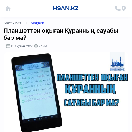
IHSAN.KZ
Басты бет
Мақала
Планшеттен оқыған Құранның сауабы
бар ма?
11 Ақпан 2021
2489