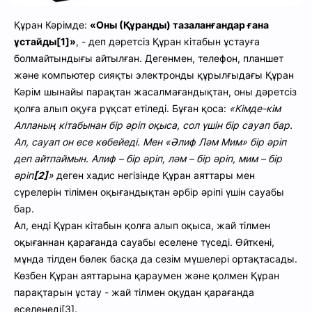
Құран Кәрімде:
«Оны (Құранды) тазаланғандар ғана
ұстайды
[1]
»
, - деп дәретсіз Құран кітабын ұстауға
болмайтындығы айтылған. Дегенмен, телефон, планшет
және компьютер сияқты электронды құрылғыдағы Құран
Кәрім шынайы парақтан жасалмағандықтан, оны дәретсіз
қолға алып оқуға рұқсат етіледі. Бұған қоса:
«Кімде-кім
Алланың кітабынан бір әріп оқыса, сол үшін бір сауап бар.
Ал, сауап он есе көбейеді. Мен «Әлиф Ләм Мим» бір әріп
деп айтпаймын. Алиф – бір әріп, ләм – бір әріп, мим – бір
әріп
[2]
»
деген хадис негізінде Құран аяттары мен
сүрелерін тілімен оқығандықтан әрбір әріпі үшін сауабы
бар.
Ал, енді Құран кітабын қолға алып оқыса, жай тілмен
оқығаннан қарағанда сауабы еселене түседі. Өйткені,
мұнда тілден бөлек басқа да сезім мүшелері ортақтасады.
Көзбен Құран аяттарына қараумен және қолмен Құран
парақтарын ұстау - жай тілмен оқудан қарағанда
еселенеді[3].